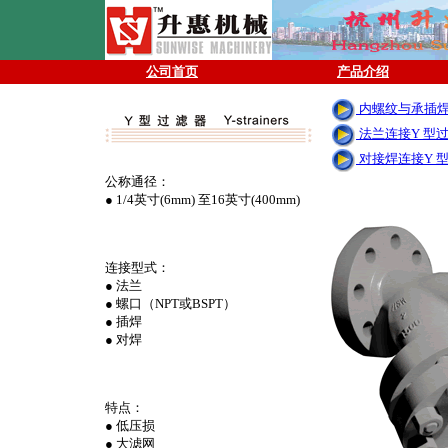
公司首页
产品介绍
内螺纹与承插焊
法兰连接Y 型
对接焊连接Y 
公称通径：
● 1/4英寸(6mm) 至
16英寸(400mm)
连接型式：
● 法兰
● 螺口（NPT或BSPT）
● 插焊
● 对焊
特点：
● 低压损
● 大滤网