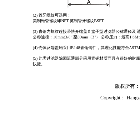
(2) 管牙螺纹可选用：
美制锥管螺纹即NPT 英制管牙螺纹BSPT
(3) 青铜内螺纹连接带快开端盖直篮子型过滤器公称通径及
公称通径：10mm(3/8")至80mm（3"） 公称压力：最高1.6Mpa
(4) 壳体及端盖均采用B148青铜铸件，其理化性能符合ASTM 
(5) 此类过滤器除因流通部分采用青铜材质而具有很好的
快捷。
版权所有：
Copyright： Hangzh